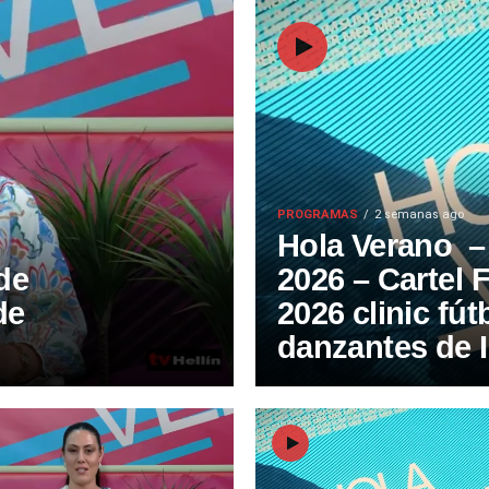
PROGRAMAS
2 semanas ago
Hola Verano – 
de
2026 – Cartel F
de
2026 clinic fút
danzantes de 