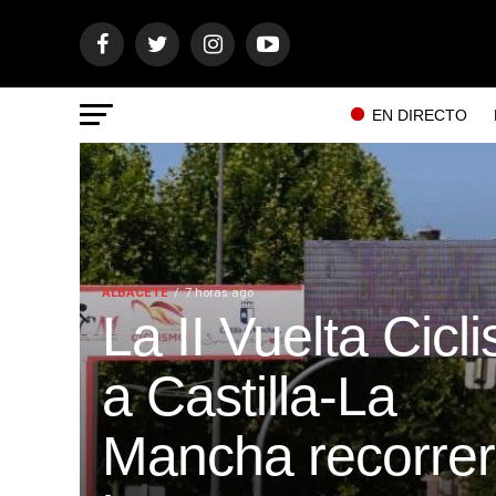
EN DIRECTO
ALBACETE
7 horas ago
La II Vuelta Cicli
a Castilla-La
Mancha recorre