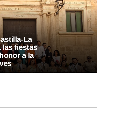
astilla-La
las fiestas
honor a la
eves