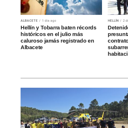
ALBACETE
1 día ago
HELLÍN
2 d
Hellín y Tobarra baten récords
Detenid
históricos en el julio más
presunta
caluroso jamás registrado en
contrato
Albacete
subarre
habitac