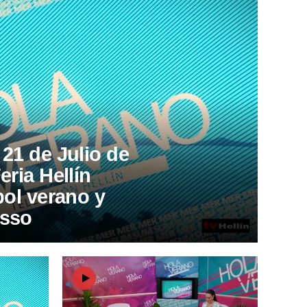
21 de Julio de
eria Hellín
bol verano y
Isso