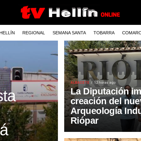
HELLÍN
REGIONAL
SEMANA SANTA
TOBARRA
COMARC
ALBACETE
12 horas ago
La Diputación im
sta
creación del nu
Arqueología Indu
Riópar
rá