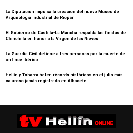
AEAT y la FEMP con fecha 18/03/2021, en
La Diputación impulsa la creación del nuevo Museo de
materia de suministro de información de
Arqueología Industrial de Riópar
carácter tributario a las entidades locales, y de
intercambio de información tributaria y
El Gobierno de Castilla-La Mancha respalda las fiestas de
colaboración en la gestión recaudatoria con las
Chinchilla en honor a la Virgen de las Nieves
entidades locales.
Asuntos de Secretaría:
La Guardia Civil detiene a tres personas por la muerte de
Pliego enajenación y/o arrendamiento de
un lince ibérico
parcelas con opción a compra en el Polígono
Industrial San Rafael “Sector La Fuente”.
Hellín y Tobarra baten récords históricos en el julio más
caluroso jamás registrado en Albacete
Aprobación, si procede, del expediente de
contratación y pliegos para la concesión de
servicios para la explotación de las
instalaciones del complejo “Caseta Municipal”
de Hellín.
Aprobación, si procede, la solicitud de renuncia
a la adjudicación directa del Puesto no 6