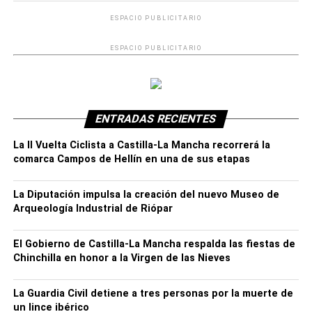
ESPACIO PUBLICITARIO
ESPACIO PUBLICITARIO
ENTRADAS RECIENTES
La II Vuelta Ciclista a Castilla-La Mancha recorrerá la
Publicidad
comarca Campos de Hellín en una de sus etapas
La Consejería de Desarrollo Sostenible tiene en
previsión poder liberar cuatro ejemplares más, uno de
La Diputación impulsa la creación del nuevo Museo de
ellos un buitre negro (especie catalogada en peligro
Arqueología Industrial de Riópar
de extinción) en el presente año 2021, y otros tres
buitres leonados, rescatados en dos casos en la
El Gobierno de Castilla-La Mancha respalda las fiestas de
ciudad de Albacete.
Chinchilla en honor a la Virgen de las Nieves
La Guardia Civil detiene a tres personas por la muerte de
un lince ibérico