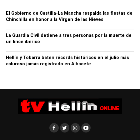
El Gobierno de Castilla-La Mancha respalda las fiestas de
Chinchilla en honor a la Virgen de las Nieves
La Guardia Civil detiene a tres personas por la muerte de
un lince ibérico
Hellín y Tobarra baten récords históricos en el julio más
caluroso jamás registrado en Albacete
Felicitando al que, en pocas fechas, será pregonero de la
Semana Santa tobarreña (Sebastián Gómez), el
vicepresidente ha hecho un recorrido por los momentos
más emblemáticos de unas días que, ha subrayado,
Tobarra y su gente sentirán “especialmente únicos”,
precisamente por lo vivido en estos últimos tiempos.
Así, ha explicado que, si bien cada Semana Santa
es genuina en una tierra como ésta, que la vive “al mil por