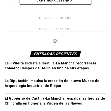
CONTINUAR LEYENDO...
ESPACIO PUBLICITARIO
ESPACIO PUBLICITARIO
ENTRADAS RECIENTES
La II Vuelta Ciclista a Castilla-La Mancha recorrerá la
comarca Campos de Hellín en una de sus etapas
Actualmente el número de hospitalizados en cama
La Diputación impulsa la creación del nuevo Museo de
convencional por COVID-19 es 311.
Arqueología Industrial de Riópar
Por provincias, Ciudad Real tiene 94 de estos pacientes
El Gobierno de Castilla-La Mancha respalda las fiestas de
(37 en el Hospital de Ciudad Real, 29 en el Hospital
Chinchilla en honor a la Virgen de las Nieves
Mancha Centro, 11 en el Hospital de Puertollano, 8 en el