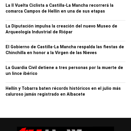
La II Vuelta Ciclista a Castilla-La Mancha recorrerá la
Producto Turístico; y el Alojamiento Rural La
comarca Campos de Hellín en una de sus etapas
Puentechica, de la Cooperativa La Entreverá, de Cuenca,
como Mejor Producto Turístico Sostenible; todos ellos en
La Diputación impulsa la creación del nuevo Museo de
la Categoría de Empresa. En la Categoría de Entidad
Arqueología Industrial de Riópar
Local, los premiados en la edición 2022 son el
Ayuntamiento de Hellín, como Mejor Iniciativa
El Gobierno de Castilla-La Mancha respalda las fiestas de
Turística
, y el Ayuntamiento de Campillo de Ranas, como
Chinchilla en honor a la Virgen de las Nieves
Mejor Destino Turístico LGTBI.
La Guardia Civil detiene a tres personas por la muerte de
un lince ibérico
Hellín y Tobarra baten récords históricos en el julio más
caluroso jamás registrado en Albacete