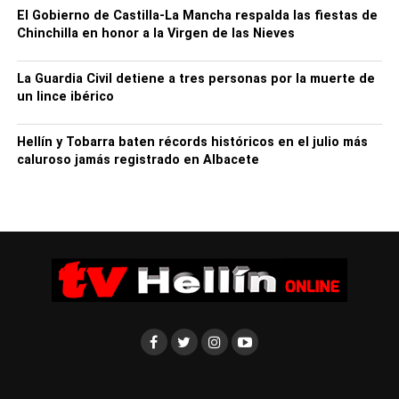
El Gobierno de Castilla-La Mancha respalda las fiestas de
Chinchilla en honor a la Virgen de las Nieves
La Guardia Civil detiene a tres personas por la muerte de
un lince ibérico
Hellín y Tobarra baten récords históricos en el julio más
Tal y como explica el doctor Marañés, jefe del Servicio de
caluroso jamás registrado en Albacete
Medicina Interna, “el objetivo de esta prueba es favorecer
a nuestros pacientes, para que no tengan que
desplazarse a Albacete para realizar esta prueba que es
muy sencilla pero que nos da mucha información”.
En este sentido, añade, “el equipamiento detecta, a través
de una sonda con sensor y la señal que emite, el grado
de elasticidad o rigidez del hígado; además, este aparato
mide también la grasa del híga
do”. Lo que permite
diagnosticar distintas patologías relacionadas con la
esteatosis y así poder actuar sobre la enfermedad.