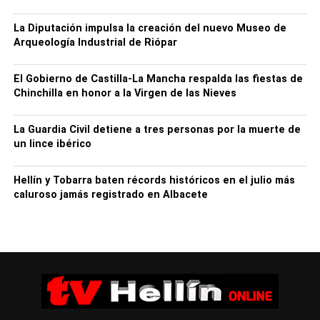
acompañamiento si lo necesitan”
.
La Diputación impulsa la creación del nuevo Museo de
El funcionamiento de las farmacias como Puntos Violeta
Arqueología Industrial de Riópar
obedece a la firma, el pasado mes de abril, entre el
delegado del Gobierno, Francisco Tierraseca, y el
El Gobierno de Castilla-La Mancha respalda las fiestas de
presidente del Consejo de Colegios de Farmacéuticos de
Chinchilla en honor a la Virgen de las Nieves
Castilla-La Mancha, Francisco Izquierdo, de un
protocolo general de actuación que contempla este
La Guardia Civil detiene a tres personas por la muerte de
servicio como primera actuación, pero que pretende dar
un lince ibérico
pie a más actuaciones coordinadas encaminadas a la
erradicación de la violencia de género, entre ellas,
Hellín y Tobarra baten récords históricos en el julio más
acciones formativas.
caluroso jamás registrado en Albacete
A este respecto, Miguel Juan Espinosa ha expresado su
agradecimiento tanto al Colegio de Farmacéuticos
de Albacete como las 241 farmacias comunitariasque hay
en la provincia, por implicarse en esta lucha, insistiendo
en que “todas las fuerzas son necesarias para atajar este
problema”, ya que “se trata de dar confianza a las