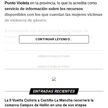
Punto Violeta
en la provincia, lo que la acredita como
servicio de información sobre los recursos
disponibles con los que cuentan las mujeres víctimas
de violencia de género.
Acompañado por el presidente del Colegio de
Farmacéuticos de Albacete, José Javier Martínez
CONTINUAR LEYENDO...
Morcillo, y por la jefa de la Unidad contra Violencia
sobre la Mujer de la Subdelegación, María Ángeles
Martínez, se han interesado por el material
ESPACIO PUBLICITARIO
proporcionado desde la Subdelegación a las
farmacias de la provincia, que
ESPACIO PUBLICITARIO
incluye folletos,pegatinas y carteles con un código
QR desde el que se puede acceder a la guía en
formato digital.
ENTRADAS RECIENTES
Según ha expuesto el subdelegado, el objetivo es
“identificar que las farmacias son un lugar seguro
La II Vuelta Ciclista a Castilla-La Mancha recorrerá la
para las víctimas, donde pueden recibir información y
comarca Campos de Hellín en una de sus etapas