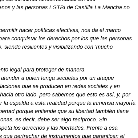
enos y las personas LGTBI de Castilla-La Mancha no
ermitir hacer políticas efectivas
, n
os da el marco
para conquistar los derechos
por lo
s
que las personas
o,
siendo resilientes
y visibilizando con
‘
mucho
nto legal para proteger de manera
a atender a quien tenga secuelas por un ataque
llaciones que se producen en redes
sociales
y en
 hacia otro lado
, pero sabemos que esto es así, y
,
por
r la espalda a esta realidad porque la inmensa mayoría
ibertad
porque entiende que su libertad también tiene
sonas
,
es decir, debe
ser algo
recíproco.
Sin
eta los derechos y las libertades.
Frente a esa
s que pertrechar de instrumentos
que garanticen el