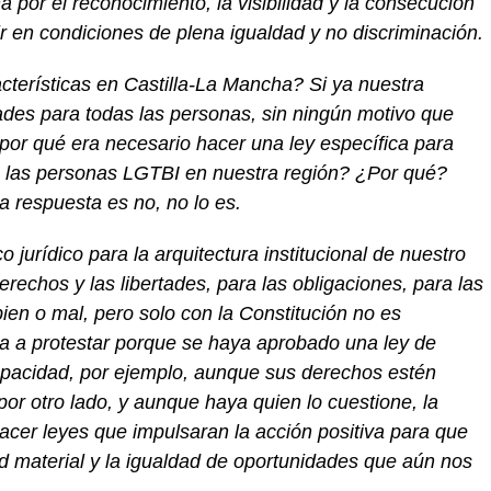
 por el reconocimiento, la visibilidad y la consecución
ir en condiciones de plena igualdad
y no discriminación.
acterísticas en Castilla-La Mancha?
Si ya nuestra
tades para todas las personas, sin ningún motivo que
¿por qué
era necesario
hacer una ley específica para
de las personas LGTBI en
nuestra región
?
¿Por qué?
a respuesta es no, no
lo es.
 jurídico para la arquitectura institucional de nuestro
erechos y las libertades, para las obligaciones, para las
ien o mal, pero solo con la Constitución no es
a a protestar
porque
se ha
ya
aprobado una ley de
pacidad, por ejemplo, aunque
sus derechos estén
por otro lado, y
aunque hay
a
quien lo cuestion
e
, la
acer leyes que impulsaran la acción positiva para que
d material y la igualdad de oportunidades que aún nos