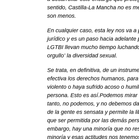
sentido,
Castilla-La Mancha no es m
son menos.
En cualquier caso, esta ley nos va a p
jurídico
y
es
un paso hacia adelante
LGTBI
llevan
mucho tiempo luchand
orgull
o’
la diversidad
sexual.
Se trata, en definitiva, de un
instrume
efectiva
los
derechos
humanos
, par
violento
o
haya sufrido
acoso o humi
persona
.
Esto es así.
Podemos
mirar
tanto,
no podemos
, y no debemos
da
de la gente es sensata
y
permite la l
que ser permitida por l
a
s demás
per
embarg
o
,
hay una minoría que no resp
minoría y esas actitudes nos tenemo