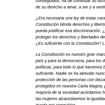
conseguidos, ha de continuar su lucha
de su derecho a amar, a ser y a sent
¿
E
ra necesaria una ley de estas car
Constitución blinda derechos y liber
pueda justificar esa discriminación, 
proteger los derechos y libertades 
¿Es suficiente con la
Constitución?
L
La Constitución es nuestro gran marco
país y para la democracia, para los d
políticas, para todo lo que hacemos b
suficiente.
N
adie se ha atrevido nunc
protección
de
las
personas con disca
protegidos en nuestra Carta Magna;
mayoría de la sociedad
acordamos
h
las mujeres alcanzásemos la igualda