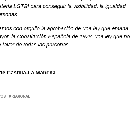
materia LGTBI para conseguir la
visibilidad, la
igualdad
ersonas.
ramos
con orgullo
la aprobación de
una
ley
que emana
yor, la Constitución Española de 1978
, una ley que
no
a favor de
todas
las
personas.
de Castilla-La Mancha
VOS
REGIONAL