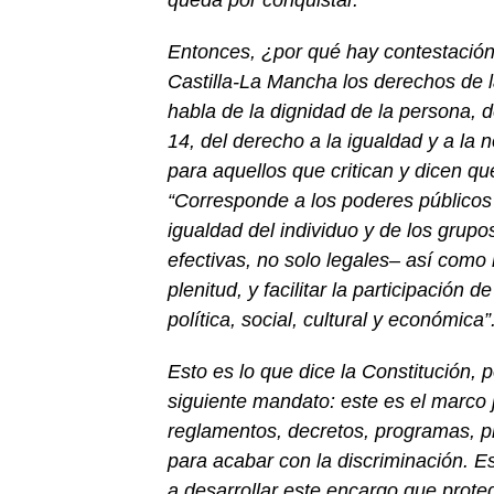
queda por conquistar.
Entonces,
¿
p
or qué hay contestació
Castilla-La Mancha los derechos
de 
habla de la dignidad de la persona, de
14, del derecho a la igualdad y a la n
para aquellos que critican y dicen qu
“Corresponde a los poderes públicos 
igualdad del individuo y de los grupo
efectivas, no
solo legales
–
así como
plenitud, y facilitar la participación
política, social, cultural y económica”
Esto
es
l
o
que
dice l
a Constitución
,
p
siguiente mandato:
este
es el marco
reglamentos, decretos, programas, p
para acabar con la discriminación. E
a
desarrolla
r
este
encargo
que prot