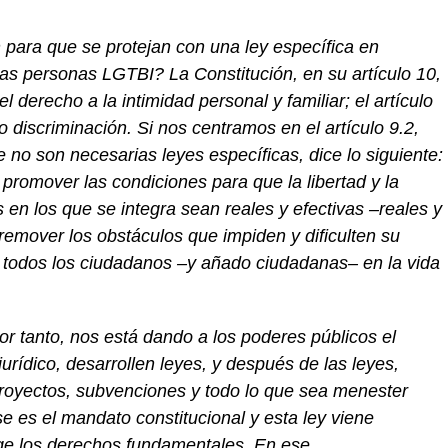
n
par
a que se protejan con una ley específica en
las personas LGTBI? La Constitución, en su artículo 10,
l derecho a la intimidad personal y familiar; el artículo
o discriminación.
Si nos centramos en el
artículo 9
.2
,
e no son necesarias leyes específicas, d
ice
lo siguiente:
promover las condiciones para que la libertad y la
s en los que se integra sean reales y efectivas
–
reales y
remover los obstáculos que impiden y dificulten su
 de todos los ciudadanos
–
y añado ciudadanas
–
en la vida
.
or tanto,
nos está dando a los poderes públicos
el
jurídico,
desarrollen leyes, y después de las leyes,
royectos, subvenciones y
todo
lo que sea menester
s
e es el
mandato constitucional y esta ley
viene
ege
los
derechos fundamentales
. En ese