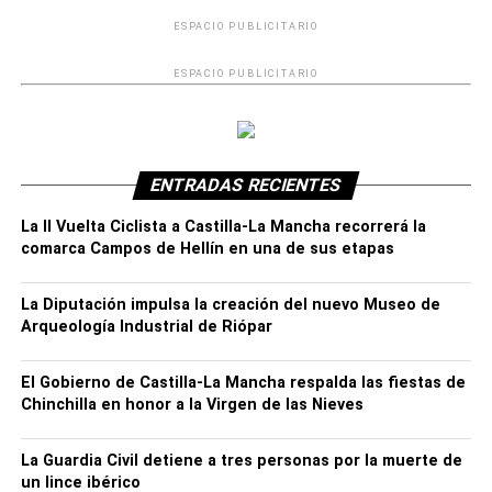
ESPACIO PUBLICITARIO
ESPACIO PUBLICITARIO
ENTRADAS RECIENTES
Los pacientes ingresados en las Unidades de Cuidados
Intensivos que necesitan respirador son 2.
La II Vuelta Ciclista a Castilla-La Mancha recorrerá la
comarca Campos de Hellín en una de sus etapas
Asimismo, durante esa semana se registró
1 fallecido
por COVID-19 en Albacete
.
La Diputación impulsa la creación del nuevo Museo de
Arqueología Industrial de Riópar
Un total de 6 centros sociosanitarios de Albacete tienen
casos confirmados por coronavirus entre los residentes.
El Gobierno de Castilla-La Mancha respalda las fiestas de
Chinchilla en honor a la Virgen de las Nieves
La Guardia Civil detiene a tres personas por la muerte de
un lince ibérico