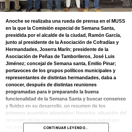
Anoche se realizaba una rueda de prensa en el MUSS
en la que la Comisión especial de Semana Santa,
presidida por el alcalde de la ciudad, Ramón García,
junto al presidente de la Asociación de Cofradías y
Hermandades, Joserra Marín; presidente de la
Asociación de Peñas de Tamborileros, José Luis
Jiménez; concejal de Semana santa, Emilio Pinar;
portavoces de los grupos políticos municipales y
representantes de distintas hermandades, daba a
conocer, después de distintas reuniones
programadas para ir preparando la buena
funcionalidad de la Semana Santa y buscar consenso
y fluidez en su desarrollo, un resumen de los
primeros acuerdos adoptados: Horarios, situación del
recorrido de las procesiones y normas a seguir por
los empresarios de hostelería que montan en el
CONTINUAR LEYENDO...