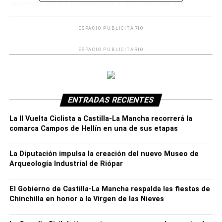
recorrido de las tamboradas y procesiones. El
portavoz nombrado por la Comisión, Pablo Cánovas,
fue el encargado de darlas a conocer.
ESPACIO PUBLICITARIO
Resumen de los primeros acuerdos adoptados
ESPACIO PUBLICITARIO
La Semana Santa de Hellín es el conjunto de actos que
se realizan desde Viernes de Dolores a Domingo de
Resurrección, compuesta por dos vertientes claramente
ENTRADAS RECIENTES
diferenciadas pero unidas de forma indisoluble.
La II Vuelta Ciclista a Castilla-La Mancha recorrerá la
Procesiones y tamboradas son un todo, que debe
comarca Campos de Hellín en una de sus etapas
coexistir desde el respeto mutuo y la colaboración, para
seguir celebrando cada año, una fiesta declarada de
La Diputación impulsa la creación del nuevo Museo de
Arqueología Industrial de Riópar
Interés Turístico Internacional, y que mueve a la práctica
totalidad de la ciudadanía de Hellín.
El Gobierno de Castilla-La Mancha respalda las fiestas de
Chinchilla en honor a la Virgen de las Nieves