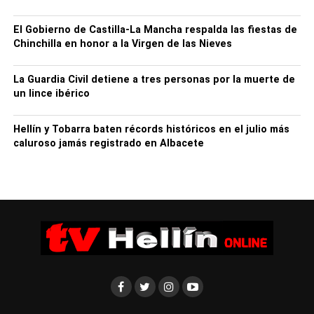
El Gobierno de Castilla-La Mancha respalda las fiestas de
Chinchilla en honor a la Virgen de las Nieves
La Guardia Civil detiene a tres personas por la muerte de
un lince ibérico
Hellín y Tobarra baten récords históricos en el julio más
caluroso jamás registrado en Albacete
Y es que hasta ahora, para iniciar parte del proceso
intervencionista de cirugía en tumores de
mama, las pacientes tenían que ser trasladas al hospital
de referencia en Albacete para la
colocación del Tecnecio 99.
Para llevar a cabo este procedimiento, desde el Servicio
de Radiología colocan la semilla (de
apenas cinco milímetros de tamaño) dentro del nódulo o
en ganglios axilares afectos. Una gran