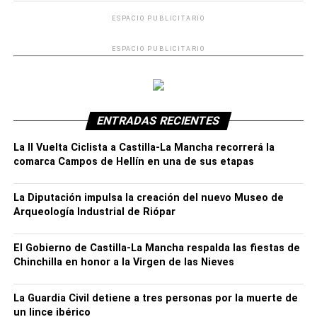
ESPACIO PUBLICITARIO
ESPACIO PUBLICITARIO
ENTRADAS RECIENTES
La II Vuelta Ciclista a Castilla-La Mancha recorrerá la
Actuaciones
comarca Campos de Hellín en una de sus etapas
A finales del pasado mes de enero, efectivos del
La Diputación impulsa la creación del nuevo Museo de
SEPRONA de Munera tuvieron conocimiento, por medio
Arqueología Industrial de Riópar
de una denuncia, de varias personas, utilizando perros de
raza galgo español, habrían ocasionado la muerte de
El Gobierno de Castilla-La Mancha respalda las fiestas de
algunos ejemplares de gato doméstico pertenecientes a
Chinchilla en honor a la Virgen de las Nieves
una colonia del parque La Cañada de la localidad
albacetense de La Roda.
La Guardia Civil detiene a tres personas por la muerte de
Durante las gestiones que realizó la Guardia Civil, para
un lince ibérico