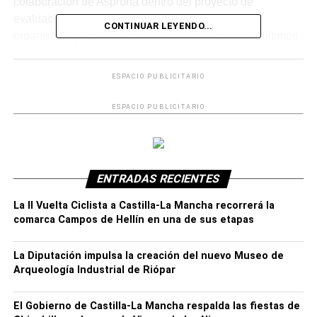
colaboración de Asprona dentro del proyecto de
evaluación de accesibilidad cognitiva de
CONTINUAR LEYENDO...
organismos públicos que viene realizando en los últimos
meses.
ESPACIO PUBLICITARIO
ESPACIO PUBLICITARIO
ENTRADAS RECIENTES
La II Vuelta Ciclista a Castilla-La Mancha recorrerá la
comarca Campos de Hellín en una de sus etapas
La Diputación impulsa la creación del nuevo Museo de
Arqueología Industrial de Riópar
Así, son los propios usuarios de esta asociación
sociosanitaria los que están visitando, durante
El Gobierno de Castilla-La Mancha respalda las fiestas de
dos sesiones, la zona de consultas externas del centro