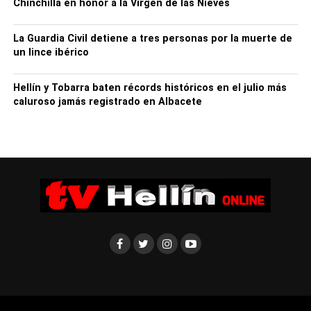
Chinchilla en honor a la Virgen de las Nieves
sanitario para detectar los elementos que limitan la
accesibilidad así como para valorar las fortalezas
La Guardia Civil detiene a tres personas por la muerte de
comunicativas del espacio.
un lince ibérico
Como ha señalado el director gerente del Área Integrada
de Hellín, César Alfaro, “uno de los
Hellín y Tobarra baten récords históricos en el julio más
aspectos más interesantes de este proyecto es que lo
caluroso jamás registrado en Albacete
están realizando las propias personas
que serán las beneficiarias de esta mejora”.
El proyecto cumple con varias líneas de la estrategia
regional de Humanización, un programa
impulsado por la Consejería de Sanidad y con el que se
persigue la implantación de un nuevo
modelo de relación clínico-asistencial centrado en la
persona.
Así, con el avance de la accesibilidad cognitiva del
Hospital de Hellín se optimizan los espacios
logrando mayor confort, se fomenta la participación
ciudadana e implicación de la sociedad y se propicia el
bienestar físico y emocional de los pacientes.