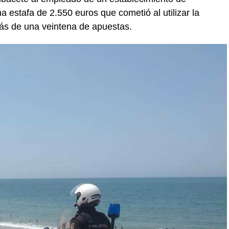
 estafa de 2.550 euros que cometió al utilizar la
más de una veintena de apuestas.