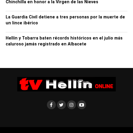
cooperativo y en particular a las cooperativas más
Chinchilla en honor a la Virgen de las Nieves
pequeñas”. Precisamente, el consejero ha recordado que
ésta es la primera convocatoria en la que las
La Guardia Civil detiene a tres personas por la muerte de
cooperativas más grandes no han entrado en las ayudas
un lince ibérico
VINATI, ya que cuentan con ayudas FOCAL, para que
pueden acceder bodegas de dimensión más pequeña.
Hellín y Tobarra baten récords históricos en el julio más
caluroso jamás registrado en Albacete