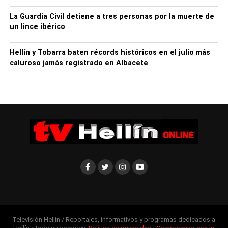
Castellón o Pamplona, e incluso del extranjero, como
Londres, frente a los 29 trabajos de la pasada edición.
La Guardia Civil detiene a tres personas por la muerte de
un lince ibérico
Hellín y Tobarra baten récords históricos en el julio más
caluroso jamás registrado en Albacete
Presentación cartel Feria de Albacete 2024. Foto:
Ayuntamiento Albacete
Más de 280 carteles en toda la historia
Televisión Hellín / Reportajes, informativos y programas dedicados a
El cartel ganador, que será propiedad exclusiva del