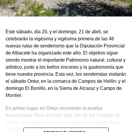
Este sábado, día 20, y el domingo, 21 de abril, se
celebrarán la vigésima y vigésima primera de las 46
nuevas rutas de senderismo que la Diputación Provincial
de Albacete ha organizado este año. El objetivo sigue
siendo mostrar el importante Patrimonio natural, cultural y
artístico, junto a los bellos rincones y la gastronomía que
tiene nuestra provincia. Esta vez, los senderistas visitarán
el sábado Ontur, en la comarca de Campos de Hellín; y el
domingo El Bonillo, en la Sierra de Alcaraz y Campo de
Montiel.
En primer lugar, en Ontur, recorrerán la prueba
denominada “Ruta al punto más alto de los Campos de
Hellín”. Se trata de una ruta circular, con una dificultad
alta, de 15 kilómetros de distancia y una duración