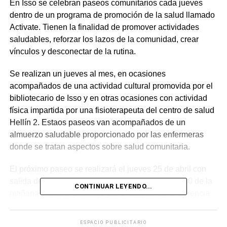
En Isso se celebran paseos comunitarios cada jueves
dentro de un programa de promoción de la salud llamado
Activate. Tienen la finalidad de promover actividades
saludables, reforzar los lazos de la comunidad, crear
vínculos y desconectar de la rutina.
Se realizan un jueves al mes, en ocasiones
acompañados de una actividad cultural promovida por el
bibliotecario de Isso y en otras ocasiones con actividad
física impartida por una fisioterapeuta del centro de salud
Hellín 2. Estaos paseos van acompañados de un
almuerzo saludable proporcionado por las enfermeras
donde se tratan aspectos sobre salud comunitaria.
El próximo paseo se realizará el jueves 25 de abril con
salida desde el consultorio de salud Isso a las 9:10 de la
CONTINUAR LEYENDO...
mañana y está organizado por el SESCAM, la Gerencia
de Atención Integrada de Hellín, Humanización y
Atención Sociaosanitaria, el Movimiento de Paliativos de
ESPACIO PUBLICITARIO