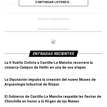
CONTINUAR LEYENDO...
Trabajo de la Delegación Provincial de Economía,
Empresas y Empleo de Albacete ha solicitado que les
sean comunicados los días festivos municipales antes del
ESPACIO PUBLICITARIO
1 de octubre.
ESPACIO PUBLICITARIO
También será festivo, como tradicionalmente lo es en
nuestro municipio, la festividad de San Rafael, el 24 de
octubre, que, al coincidir en viernes permitirá disfrutar de
las fiestas de nuestro patrón con mayor holgura; mientras
ENTRADAS RECIENTES
que el día de la Cruz se celebrará el sábado 3 de mayo,
sin ser festivo local.
La II Vuelta Ciclista a Castilla-La Mancha recorrerá la
comarca Campos de Hellín en una de sus etapas
RELACIONADOS:
DESTACADO
HELLIN
INFORMATIVOS
SEMANA SANTA 2025
La Diputación impulsa la creación del nuevo Museo de
Arqueología Industrial de Riópar
El Gobierno de Castilla-La Mancha respalda las fiestas de
Chinchilla en honor a la Virgen de las Nieves