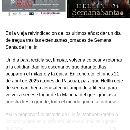
Es la vieja reivindicación de los últimos años: dar un día
de tregua tras las extenuantes jornadas de Semana
Santa de Hellín.
Un día para reciclarse, limpiar, volver a colocar y retornar
a la cotidianidad los escenarios que durante días
ocuparon el milagro y la épica. En concreto, el lunes 21
de abril de 2025 (Lunes de Pascua), para que Hellín deje
de ser manchega Jerusalén y campo de artillería, para
volver a ser ese lugar de la Mancha del que, gracias a
nuestra fiesta grande, todo el mundo quiere acordarse.
Así lo propondrá el alcalde de Hellín, Manuel Serena a
los concejales en el próximo pleno del mes de agosto
que tendrá lugar el lunes 26, puesto que el Servicio de