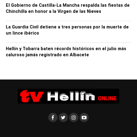
El Gobierno de Castilla-La Mancha respalda las fiestas de
Chinchilla en honor a la Virgen de las Nieves
La Guardia Civil detiene a tres personas por la muerte de
un lince ibérico
Hellín y Tobarra baten récords históricos en el julio más
caluroso jamás registrado en Albacete
En la categoría femenina, Mª Carmen Risueño completó
los 21.097 metros del recorrido en 1h26’27’’, lo que le
valió para llegar a meta con una ventaja cercana a los
dos minutos y medio con la actual campeona del Circuito
Provincial, Eva Valera García, siendo las dos únicas
atletas capaces de correr por debajo de la hora y media.
Francisca García Mansilla completó el pódium femenino
en la Media Maratón de Hellín.