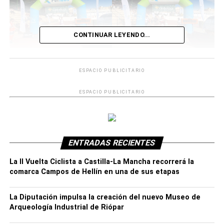
CONTINUAR LEYENDO...
Jesús Ángel Rodríguez realizó una portentosa carrera en
Hellín, sin dar opciones a sus rivales, mandando en todo
ESPACIO PUBLICITARIO
momento y con una renta de casi cuatro minutos en meta.
ESPACIO PUBLICITARIO
Un triunfo incontestable para un corredor que atesora un
gran estado de forma. David Morcillo llegó a meta en la
segunda posición, también en solitario, mientras que el
tercer cajón del pódium fue para Rafael López
ENTRADAS RECIENTES
Hermosilla.
La II Vuelta Ciclista a Castilla-La Mancha recorrerá la
comarca Campos de Hellín en una de sus etapas
La Diputación impulsa la creación del nuevo Museo de
Arqueología Industrial de Riópar