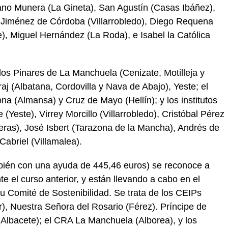
ano Munera (La Gineta), San Agustín (Casas Ibáñez),
 Jiménez de Córdoba (Villarrobledo), Diego Requena
e), Miguel Hernández (La Roda), e Isabel la Católica
os Pinares de La Manchuela (Cenizate, Motilleja y
j (Albatana, Cordovilla y Nava de Abajo), Yeste; el
a (Almansa) y Cruz de Mayo (Hellín); y los institutos
(Yeste), Virrey Morcillo (Villarrobledo), Cristóbal Pérez
eras), José Isbert (Tarazona de la Mancha), Andrés de
Cabriel (Villamalea).
ambién con una ayuda de 445,46 euros) se reconoce a
e el curso anterior, y están llevando a cabo en el
u Comité de Sostenibilidad. Se trata de los CEIPs
), Nuestra Señora del Rosario (Férez). Príncipe de
Albacete); el CRA La Manchuela (Alborea), y los