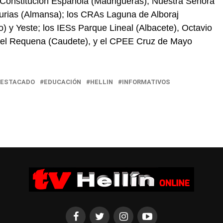
, Constitución Española (Madrigueras), Nuestra Señora
turias (Almansa); los CRAs Laguna de Alboraj
o) y Yeste; los IESs Parque Lineal (Albacete), Octavio
afael Requena (Caudete), y el CPEE Cruz de Mayo
ESTACADO
EDUCACIÓN
HELLIN
INFORMATIVOS