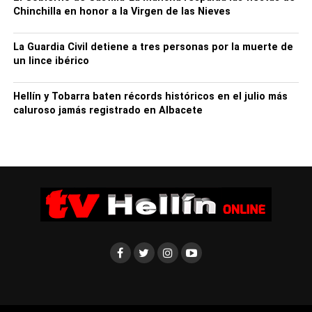
Chinchilla en honor a la Virgen de las Nieves
La Guardia Civil detiene a tres personas por la muerte de
un lince ibérico
Hellín y Tobarra baten récords históricos en el julio más
caluroso jamás registrado en Albacete
Policía Local de Hellín
Datos Fase I
Hasta el 30 de diciembre se han totalizado 19 controles
de tráfico, superándose el número de 200 vehículos
inspeccionados, que han ofrecido un saldo de 7
denuncias: 2, por alcoholemia; 1, en drogas; 2, por no