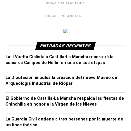
ESPACIO PUBLICITARIO
Leo Cuesta, madre de David.
ESPACIO PUBLICITARIO
ENTRADAS RECIENTES
La II Vuelta Ciclista a Castilla-La Mancha recorrerá la
comarca Campos de Hellín en una de sus etapas
David Requena
La Diputación impulsa la creación del nuevo Museo de
Así Cecilia, como maestra del joven diseña “Sí y No” en
Arqueología Industrial de Riópar
baja tecnología para empezar a enseñar a David.
“Nosotros los adultos empezamos a aprender a cómo
El Gobierno de Castilla-La Mancha respalda las fiestas de
acompañar el lenguaje de una manera diferente a la oral,
Chinchilla en honor a la Virgen de las Nieves
es decir, apoyándonos en gestos, en ese “Sí y No” a nivel
visual realizado en 3D. De esta forma acompañamos el
La Guardia Civil detiene a tres personas por la muerte de
desarrollo de lenguaje de una manera multimodal para
un lince ibérico