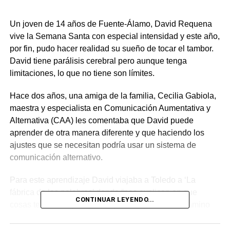
Un joven de 14 años de Fuente-Álamo, David Requena
vive la Semana Santa con especial intensidad y este año,
por fin, pudo hacer realidad su sueño de tocar el tambor.
David tiene parálisis cerebral pero aunque tenga
limitaciones, lo que no tiene son límites.
Hace dos años, una amiga de la familia, Cecilia Gabiola,
maestra y especialista en Comunicación Aumentativa y
Alternativa (CAA) les comentaba que David puede
aprender de otra manera diferente y que haciendo los
ajustes que se necesitan podría usar un sistema de
comunicación alternativo.
Para este aprendizaje David viajaba a Toledo a ‘La
fábrica de las palabras’ donde “nos explican en que
CONTINUAR LEYENDO...
cosas teníamos que fijarnos para empezar este camino
de la comunicación aumentativa y alternativa. Al principio,
nos enseñaron en que fijarnos en ese ‘Sí y No’”, explica