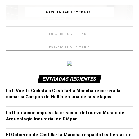
CONTINUAR LEYENDO...
ESPACIO PUBLICITARIO
ESPACIO PUBLICITARIO
ENTRADAS RECIENTES
La II Vuelta Ciclista a Castilla-La Mancha recorrerá la
comarca Campos de Hellín en una de sus etapas
Recuperar la capacidad del túnel Talave-Cenajo
La Diputación impulsa la creación del nuevo Museo de
Según ha explicado el Grupo Municipal Popular, el túnel
Arqueología Industrial de Riópar
que une los embalses del
Talave
y el
Cenajo
cuenta
actualmente con una limitación técnica que impide
El Gobierno de Castilla-La Mancha respalda las fiestas de