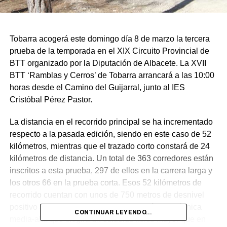
Tobarra acogerá este domingo día 8 de marzo la tercera
prueba de la temporada en el XIX Circuito Provincial de
BTT organizado por la Diputación de Albacete. La XVII
BTT ‘Ramblas y Cerros’ de Tobarra arrancará a las 10:00
horas desde el Camino del Guijarral, junto al IES
Cristóbal Pérez Pastor.
La distancia en el recorrido principal se ha incrementado
respecto a la pasada edición, siendo en este caso de 52
kilómetros, mientras que el trazado corto constará de 24
kilómetros de distancia. Un total de 363 corredores están
inscritos a esta prueba, 297 de ellos en la carrera larga y
los otros 66 en la prueba corta. Esos 52 kilómetros de
recorrido cuentan con unos de 750 metros de desnivel
positivo acumulado, con una dificultad física y técnica
CONTINUAR LEYENDO...
media-alta que exigirá un esfuerzo físico mayor que en