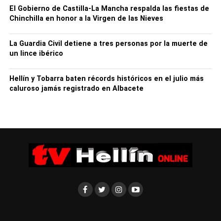
El Gobierno de Castilla-La Mancha respalda las fiestas de
Chinchilla en honor a la Virgen de las Nieves
La Guardia Civil detiene a tres personas por la muerte de
un lince ibérico
Poda del Olivar Albatana. Foto: JCCM
La formación iniciada hoy se extenderá también a lo largo
Hellín y Tobarra baten récords históricos en el julio más
de mañana y entre las materias incluidas destaca una
caluroso jamás registrado en Albacete
parte informativa en la que se abordan normativa y
cuestiones que despierten el interés de las personas
participantes; y otra más técnica que permite al alumnado
la obtención de diversos certificados de capacitación
como manipulador de productos fitosanitarios o la
validación de la formación exigida para las distintas
líneas de ayuda agroambientales.
Cabe destacar que este curso de Poda del Olivar se
enmarca en el programa formativo del año 2026 de la
consejería de Agricultura, Ganadería y Desarrollo Rural