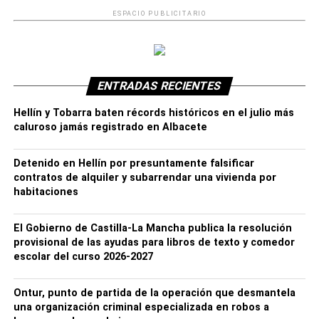
ESPACIO PUBLICITARIO
ENTRADAS RECIENTES
Acompañados de su profesora, Paloma Honrubia, el
Hellín y Tobarra baten récords históricos en el julio más
equipo de
4º de ESO
, integrado por Irene Gonález,
caluroso jamás registrado en Albacete
Manuel Malte, Jesús Pérez y Sofía Oliva, no solo se alzó
con la victoria en la final regional, sino que lo hizo
Detenido en Hellín por presuntamente falsificar
dejando una huella imborrable. Con una asombrosa
contratos de alquiler y subarrendar una vivienda por
puntuación de
3.050 puntos
, los hellineros recibieron un
habitaciones
premio especial por alcanzar el
récord de puntos de la
historia
en las fases provinciales de la competición.
El Gobierno de Castilla-La Mancha publica la resolución
provisional de las ayudas para libros de texto y comedor
Gracias a este triunfo, los alumnos representarán a
escolar del curso 2026-2027
Castilla-La Mancha en la fase Nacional
, que se llevará
a cabo el próximo
2 de junio
, donde competirán contra
Ontur, punto de partida de la operación que desmantela
los mejores equipos del resto del país.
una organización criminal especializada en robos a