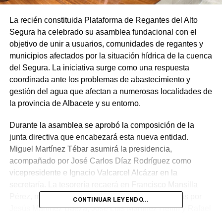
La recién constituida Plataforma de Regantes del Alto
Segura ha celebrado su asamblea fundacional con el
objetivo de unir a usuarios, comunidades de regantes y
municipios afectados por la situación hídrica de la cuenca
del Segura. La iniciativa surge como una respuesta
coordinada ante los problemas de abastecimiento y
gestión del agua que afectan a numerosas localidades de
la provincia de Albacete y su entorno.
Durante la asamblea se aprobó la composición de la
junta directiva que encabezará esta nueva entidad.
Miguel Martínez Tébar asumirá la presidencia,
acompañado por José Carlos Díaz Rodríguez como
vicepresidente e Ignacio Valcarcel Alcázar en la
secretaría. La tesorería recaerá en Francisco Mansilla
Pérez, mientras que las vocalías estarán ocupadas por
CONTINUAR LEYENDO...
Jesús Martínez Baeza, José Luis Martínez Hellín y Rafael
Parra Barrera.