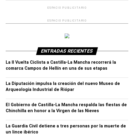
ESPACIO PUBLICITARIO
ESPACIO PUBLICITARIO
ENTRADAS RECIENTES
La II Vuelta Ciclista a Castilla-La Mancha recorrerá la
comarca Campos de Hellín en una de sus etapas
La Diputación impulsa la creación del nuevo Museo de
Arqueología Industrial de Riópar
La plataforma ha identificado como especialmente
El Gobierno de Castilla-La Mancha respalda las fiestas de
Chinchilla en honor a la Virgen de las Nieves
afectados a municipios como Hellín, Tobarra, Ontur,
Albatana, Montealegre del Castillo y Corral Rubio. A ellos
se suman Bonete, Fuente-Álamo, Alcaraz, Pozohondo,
La Guardia Civil detiene a tres personas por la muerte de
un lince ibérico
Pétrola, Ayna, Bogarra, Liétor, Molinicos, Yeste, Nerpio,