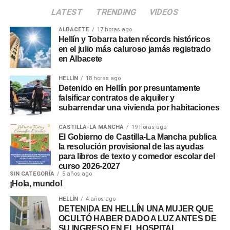
LATEST
TRENDING
VIDEOS
ALBACETE
17 horas ago
Hellín y Tobarra baten récords históricos
en el julio más caluroso jamás registrado
en Albacete
HELLÍN
18 horas ago
Detenido en Hellín por presuntamente
falsificar contratos de alquiler y
subarrendar una vivienda por habitaciones
CASTILLA-LA MANCHA
19 horas ago
El Gobierno de Castilla-La Mancha publica
la resolución provisional de las ayudas
para libros de texto y comedor escolar del
curso 2026-2027
SIN CATEGORÍA
5 años ago
¡Hola, mundo!
HELLÍN
4 años ago
DETENIDA EN HELLÍN UNA MUJER QUE
OCULTÓ HABER DADO A LUZ ANTES DE
SU INGRESO EN EL HOSPITAL