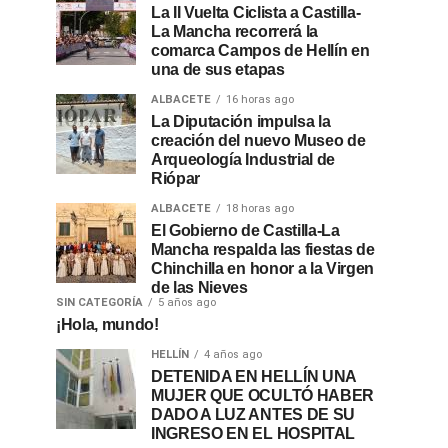
La II Vuelta Ciclista a Castilla-
La Mancha recorrerá la
comarca Campos de Hellín en
una de sus etapas
ALBACETE
16 horas ago
La Diputación impulsa la
creación del nuevo Museo de
Arqueología Industrial de
Riópar
ALBACETE
18 horas ago
El Gobierno de Castilla-La
Mancha respalda las fiestas de
Chinchilla en honor a la Virgen
de las Nieves
SIN CATEGORÍA
5 años ago
¡Hola, mundo!
HELLÍN
4 años ago
DETENIDA EN HELLÍN UNA
MUJER QUE OCULTÓ HABER
DADO A LUZ ANTES DE SU
INGRESO EN EL HOSPITAL