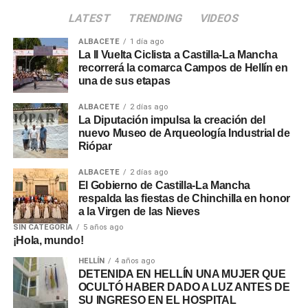
LATEST
TRENDING
VIDEOS
ALBACETE
1 día ago
La II Vuelta Ciclista a Castilla-La Mancha
recorrerá la comarca Campos de Hellín en
una de sus etapas
ALBACETE
2 días ago
La Diputación impulsa la creación del
nuevo Museo de Arqueología Industrial de
Riópar
ALBACETE
2 días ago
El Gobierno de Castilla-La Mancha
respalda las fiestas de Chinchilla en honor
a la Virgen de las Nieves
SIN CATEGORÍA
5 años ago
¡Hola, mundo!
HELLÍN
4 años ago
DETENIDA EN HELLÍN UNA MUJER QUE
OCULTÓ HABER DADO A LUZ ANTES DE
SU INGRESO EN EL HOSPITAL