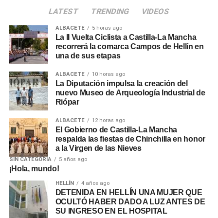
LATEST
TRENDING
VIDEOS
ALBACETE
5 horas ago
La II Vuelta Ciclista a Castilla-La Mancha
recorrerá la comarca Campos de Hellín en
una de sus etapas
ALBACETE
10 horas ago
La Diputación impulsa la creación del
nuevo Museo de Arqueología Industrial de
Riópar
ALBACETE
12 horas ago
El Gobierno de Castilla-La Mancha
respalda las fiestas de Chinchilla en honor
a la Virgen de las Nieves
SIN CATEGORÍA
5 años ago
¡Hola, mundo!
HELLÍN
4 años ago
DETENIDA EN HELLÍN UNA MUJER QUE
OCULTÓ HABER DADO A LUZ ANTES DE
SU INGRESO EN EL HOSPITAL