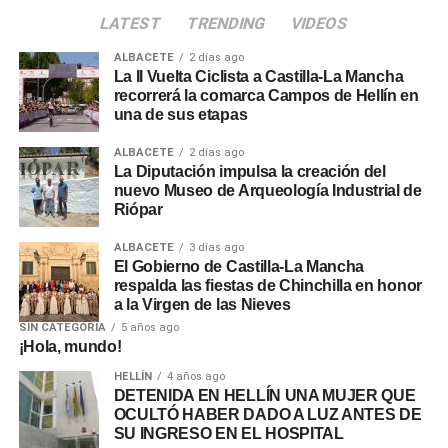
LATEST
TRENDING
VIDEOS
ALBACETE
2 días ago
La II Vuelta Ciclista a Castilla-La Mancha
recorrerá la comarca Campos de Hellín en
una de sus etapas
ALBACETE
2 días ago
La Diputación impulsa la creación del
nuevo Museo de Arqueología Industrial de
Riópar
ALBACETE
3 días ago
El Gobierno de Castilla-La Mancha
respalda las fiestas de Chinchilla en honor
a la Virgen de las Nieves
SIN CATEGORÍA
5 años ago
¡Hola, mundo!
HELLÍN
4 años ago
DETENIDA EN HELLÍN UNA MUJER QUE
OCULTÓ HABER DADO A LUZ ANTES DE
SU INGRESO EN EL HOSPITAL