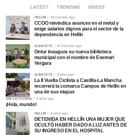
LATEST
TRENDING
VIDEOS
HELLÍN
29 minutos ago
CCOO reivindica avances en el metal y
exige salarios dignos para el sector de la
dependencia en Hellín
ALBACETE
47 minutos ago
Ontur inaugura su nueva biblioteca
municipal con el nombre de Esemari
Vergara
ALBACETE
4 días ago
La II Vuelta Ciclista a Castilla-La Mancha
recorrerá la comarca Campos de Hellín en
una de sus etapas
SIN CATEGORÍA
5 años ago
¡Hola, mundo!
HELLÍN
4 años ago
DETENIDA EN HELLÍN UNA MUJER QUE
OCULTÓ HABER DADO A LUZ ANTES DE
SU INGRESO EN EL HOSPITAL