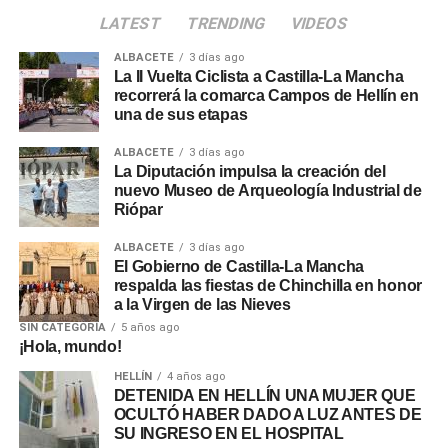
LATEST
TRENDING
VIDEOS
ALBACETE
3 días ago
La II Vuelta Ciclista a Castilla-La Mancha
recorrerá la comarca Campos de Hellín en
una de sus etapas
ALBACETE
3 días ago
La Diputación impulsa la creación del
nuevo Museo de Arqueología Industrial de
Riópar
ALBACETE
3 días ago
El Gobierno de Castilla-La Mancha
respalda las fiestas de Chinchilla en honor
a la Virgen de las Nieves
SIN CATEGORÍA
5 años ago
¡Hola, mundo!
HELLÍN
4 años ago
DETENIDA EN HELLÍN UNA MUJER QUE
OCULTÓ HABER DADO A LUZ ANTES DE
SU INGRESO EN EL HOSPITAL