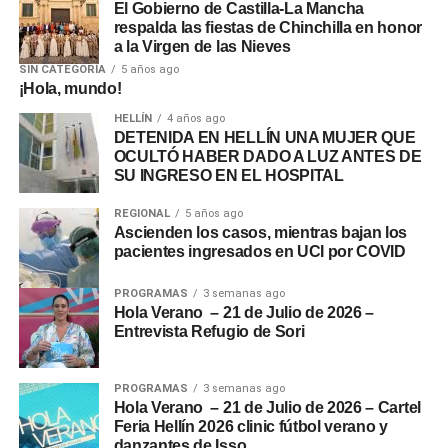
El Gobierno de Castilla-La Mancha
respalda las fiestas de Chinchilla en honor
a la Virgen de las Nieves
SIN CATEGORÍA
5 años ago
¡Hola, mundo!
HELLÍN
4 años ago
DETENIDA EN HELLÍN UNA MUJER QUE
OCULTÓ HABER DADO A LUZ ANTES DE
SU INGRESO EN EL HOSPITAL
REGIONAL
5 años ago
Ascienden los casos, mientras bajan los
pacientes ingresados en UCI por COVID
PROGRAMAS
3 semanas ago
Hola Verano – 21 de Julio de 2026 –
Entrevista Refugio de Sori
PROGRAMAS
3 semanas ago
Hola Verano – 21 de Julio de 2026 – Cartel
Feria Hellín 2026 clinic fútbol verano y
danzantes de Isso