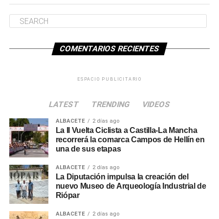
COMENTARIOS RECIENTES
ESPACIO PUBLICITARIO
LATEST
TRENDING
VIDEOS
ALBACETE
2 días ago
La II Vuelta Ciclista a Castilla-La Mancha
recorrerá la comarca Campos de Hellín en
una de sus etapas
ALBACETE
2 días ago
La Diputación impulsa la creación del
nuevo Museo de Arqueología Industrial de
Riópar
ALBACETE
2 días ago