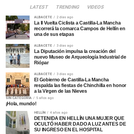
LATEST
TRENDING
VIDEOS
ALBACETE
2 días ago
La II Vuelta Ciclista a Castilla-La Mancha
recorrerá la comarca Campos de Hellín en
una de sus etapas
ALBACETE
3 días ago
La Diputación impulsa la creación del
nuevo Museo de Arqueología Industrial de
Riópar
ALBACETE
3 días ago
El Gobierno de Castilla-La Mancha
respalda las fiestas de Chinchilla en honor
a la Virgen de las Nieves
SIN CATEGORÍA
5 años ago
¡Hola, mundo!
HELLÍN
4 años ago
DETENIDA EN HELLÍN UNA MUJER QUE
OCULTÓ HABER DADO A LUZ ANTES DE
SU INGRESO EN EL HOSPITAL