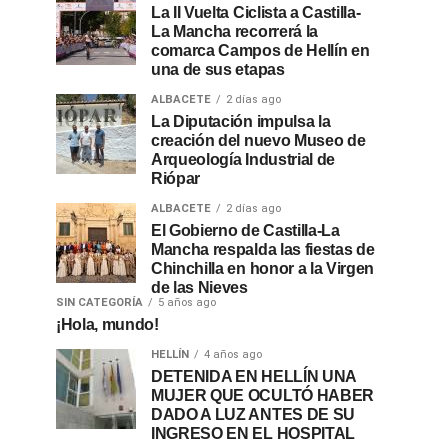
La II Vuelta Ciclista a Castilla-
La Mancha recorrerá la
comarca Campos de Hellín en
una de sus etapas
ALBACETE
2 días ago
La Diputación impulsa la
creación del nuevo Museo de
Arqueología Industrial de
Riópar
ALBACETE
2 días ago
El Gobierno de Castilla-La
Mancha respalda las fiestas de
Chinchilla en honor a la Virgen
de las Nieves
SIN CATEGORÍA
5 años ago
¡Hola, mundo!
HELLÍN
4 años ago
DETENIDA EN HELLÍN UNA
MUJER QUE OCULTÓ HABER
DADO A LUZ ANTES DE SU
INGRESO EN EL HOSPITAL