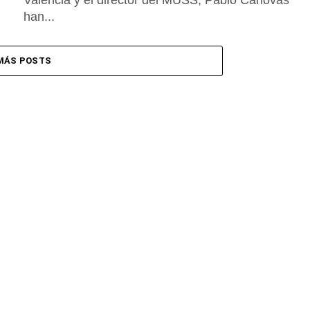
Valencia y el director del MUSS, Pablo Cánovas
han...
MÁS POSTS