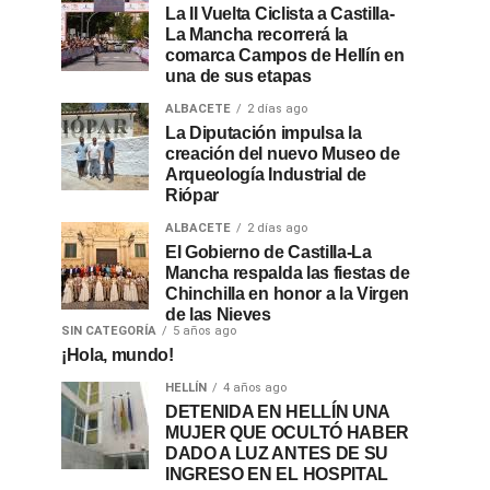
La II Vuelta Ciclista a Castilla-
La Mancha recorrerá la
comarca Campos de Hellín en
una de sus etapas
ALBACETE
2 días ago
La Diputación impulsa la
creación del nuevo Museo de
Arqueología Industrial de
Riópar
ALBACETE
2 días ago
El Gobierno de Castilla-La
Mancha respalda las fiestas de
Chinchilla en honor a la Virgen
de las Nieves
SIN CATEGORÍA
5 años ago
¡Hola, mundo!
HELLÍN
4 años ago
DETENIDA EN HELLÍN UNA
MUJER QUE OCULTÓ HABER
DADO A LUZ ANTES DE SU
INGRESO EN EL HOSPITAL