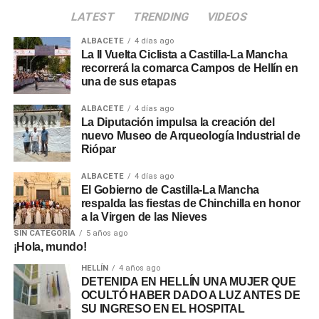
LATEST
TRENDING
VIDEOS
ALBACETE
4 días ago
La II Vuelta Ciclista a Castilla-La Mancha
recorrerá la comarca Campos de Hellín en
una de sus etapas
ALBACETE
4 días ago
La Diputación impulsa la creación del
nuevo Museo de Arqueología Industrial de
Riópar
ALBACETE
4 días ago
El Gobierno de Castilla-La Mancha
respalda las fiestas de Chinchilla en honor
a la Virgen de las Nieves
SIN CATEGORÍA
5 años ago
¡Hola, mundo!
HELLÍN
4 años ago
DETENIDA EN HELLÍN UNA MUJER QUE
OCULTÓ HABER DADO A LUZ ANTES DE
SU INGRESO EN EL HOSPITAL