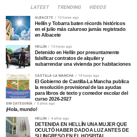
LATEST
TRENDING
VIDEOS
ALBACETE
12 horas ago
Hellín y Tobarra baten récords históricos
en el julio más caluroso jamás registrado
en Albacete
HELLÍN
13 horas ago
Detenido en Hellín por presuntamente
falsificar contratos de alquiler y
subarrendar una vivienda por habitaciones
CASTILLA-LA MANCHA
14 horas ago
El Gobierno de Castilla-La Mancha publica
la resolución provisional de las ayudas
para libros de texto y comedor escolar del
curso 2026-2027
SIN CATEGORÍA
5 años ago
¡Hola, mundo!
HELLÍN
4 años ago
DETENIDA EN HELLÍN UNA MUJER QUE
OCULTÓ HABER DADO A LUZ ANTES DE
SU INGRESO EN EL HOSPITAL