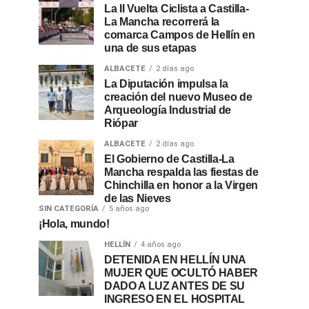
La II Vuelta Ciclista a Castilla-
La Mancha recorrerá la
comarca Campos de Hellín en
una de sus etapas
ALBACETE
2 días ago
La Diputación impulsa la
creación del nuevo Museo de
Arqueología Industrial de
Riópar
ALBACETE
2 días ago
El Gobierno de Castilla-La
Mancha respalda las fiestas de
Chinchilla en honor a la Virgen
de las Nieves
SIN CATEGORÍA
5 años ago
¡Hola, mundo!
HELLÍN
4 años ago
DETENIDA EN HELLÍN UNA
MUJER QUE OCULTÓ HABER
DADO A LUZ ANTES DE SU
INGRESO EN EL HOSPITAL