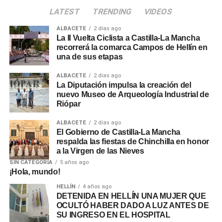
LATEST
TRENDING
VIDEOS
ALBACETE
2 días ago
La II Vuelta Ciclista a Castilla-La Mancha
recorrerá la comarca Campos de Hellín en
una de sus etapas
ALBACETE
2 días ago
La Diputación impulsa la creación del
nuevo Museo de Arqueología Industrial de
Riópar
ALBACETE
2 días ago
El Gobierno de Castilla-La Mancha
respalda las fiestas de Chinchilla en honor
a la Virgen de las Nieves
SIN CATEGORÍA
5 años ago
¡Hola, mundo!
HELLÍN
4 años ago
DETENIDA EN HELLÍN UNA MUJER QUE
OCULTÓ HABER DADO A LUZ ANTES DE
SU INGRESO EN EL HOSPITAL