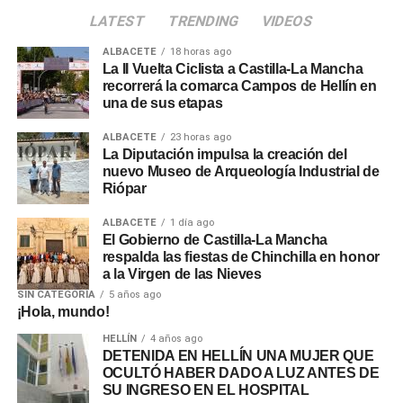
LATEST
TRENDING
VIDEOS
ALBACETE
18 horas ago
La II Vuelta Ciclista a Castilla-La Mancha
recorrerá la comarca Campos de Hellín en
una de sus etapas
ALBACETE
23 horas ago
La Diputación impulsa la creación del
nuevo Museo de Arqueología Industrial de
Riópar
ALBACETE
1 día ago
El Gobierno de Castilla-La Mancha
respalda las fiestas de Chinchilla en honor
a la Virgen de las Nieves
SIN CATEGORÍA
5 años ago
¡Hola, mundo!
HELLÍN
4 años ago
DETENIDA EN HELLÍN UNA MUJER QUE
OCULTÓ HABER DADO A LUZ ANTES DE
SU INGRESO EN EL HOSPITAL