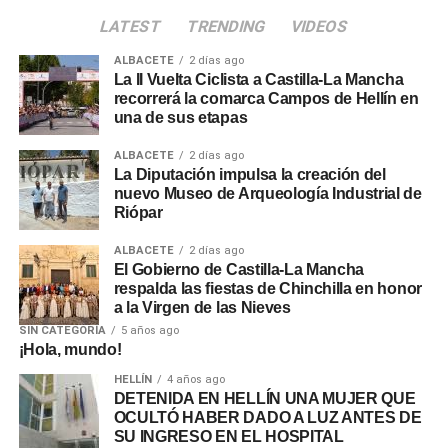
LATEST
TRENDING
VIDEOS
ALBACETE
2 días ago
La II Vuelta Ciclista a Castilla-La Mancha
recorrerá la comarca Campos de Hellín en
una de sus etapas
ALBACETE
2 días ago
La Diputación impulsa la creación del
nuevo Museo de Arqueología Industrial de
Riópar
ALBACETE
2 días ago
El Gobierno de Castilla-La Mancha
respalda las fiestas de Chinchilla en honor
a la Virgen de las Nieves
SIN CATEGORÍA
5 años ago
¡Hola, mundo!
HELLÍN
4 años ago
DETENIDA EN HELLÍN UNA MUJER QUE
OCULTÓ HABER DADO A LUZ ANTES DE
SU INGRESO EN EL HOSPITAL