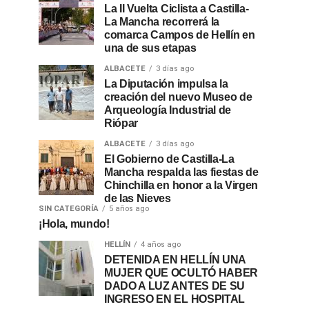
La II Vuelta Ciclista a Castilla-
La Mancha recorrerá la
comarca Campos de Hellín en
una de sus etapas
ALBACETE
3 días ago
La Diputación impulsa la
creación del nuevo Museo de
Arqueología Industrial de
Riópar
ALBACETE
3 días ago
El Gobierno de Castilla-La
Mancha respalda las fiestas de
Chinchilla en honor a la Virgen
de las Nieves
SIN CATEGORÍA
5 años ago
¡Hola, mundo!
HELLÍN
4 años ago
DETENIDA EN HELLÍN UNA
MUJER QUE OCULTÓ HABER
DADO A LUZ ANTES DE SU
INGRESO EN EL HOSPITAL