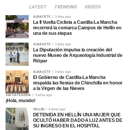
LATEST
TRENDING
VIDEOS
ALBACETE
3 días ago
La II Vuelta Ciclista a Castilla-La Mancha
recorrerá la comarca Campos de Hellín en
una de sus etapas
ALBACETE
3 días ago
La Diputación impulsa la creación del
nuevo Museo de Arqueología Industrial de
Riópar
ALBACETE
3 días ago
El Gobierno de Castilla-La Mancha
respalda las fiestas de Chinchilla en honor
a la Virgen de las Nieves
SIN CATEGORÍA
5 años ago
¡Hola, mundo!
HELLÍN
4 años ago
DETENIDA EN HELLÍN UNA MUJER QUE
OCULTÓ HABER DADO A LUZ ANTES DE
SU INGRESO EN EL HOSPITAL