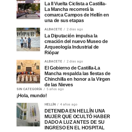
La II Vuelta Ciclista a Castilla-
La Mancha recorrerá la
comarca Campos de Hellín en
una de sus etapas
ALBACETE
2 días ago
La Diputación impulsa la
creación del nuevo Museo de
Arqueología Industrial de
Riópar
ALBACETE
2 días ago
El Gobierno de Castilla-La
Mancha respalda las fiestas de
Chinchilla en honor a la Virgen
de las Nieves
SIN CATEGORÍA
5 años ago
¡Hola, mundo!
HELLÍN
4 años ago
DETENIDA EN HELLÍN UNA
MUJER QUE OCULTÓ HABER
DADO A LUZ ANTES DE SU
INGRESO EN EL HOSPITAL