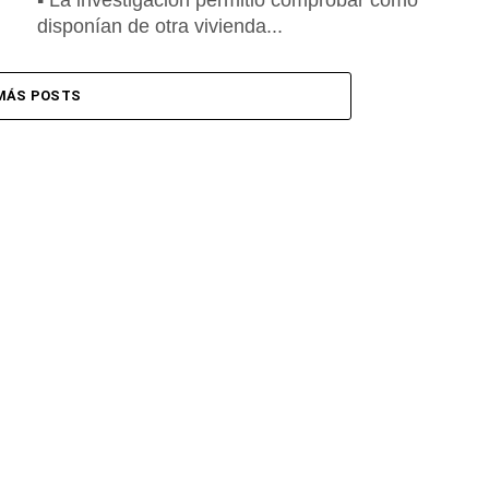
▪ La investigación permitió comprobar cómo
disponían de otra vivienda...
MÁS POSTS