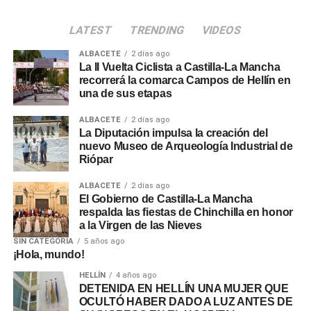
LATEST
TRENDING
VIDEOS
ALBACETE
2 días ago
La II Vuelta Ciclista a Castilla-La Mancha
recorrerá la comarca Campos de Hellín en
una de sus etapas
ALBACETE
2 días ago
La Diputación impulsa la creación del
nuevo Museo de Arqueología Industrial de
Riópar
ALBACETE
2 días ago
El Gobierno de Castilla-La Mancha
respalda las fiestas de Chinchilla en honor
a la Virgen de las Nieves
SIN CATEGORÍA
5 años ago
¡Hola, mundo!
HELLÍN
4 años ago
DETENIDA EN HELLÍN UNA MUJER QUE
OCULTÓ HABER DADO A LUZ ANTES DE